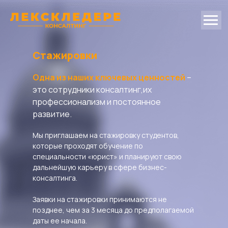
Стажировки
Одна из наших ключевых ценностей
–
это сотрудники консалтинг,их
профессионализм и постоянное
развитие.
Мы приглашаем на стажировку студентов,
которые проходят обучение по
специальности «юрист» и планируют свою
дальнейшую карьеру в сфере бизнес-
консалтинга.
Заявки на стажировки принимаются не
позднее, чем за 3 месяца до предполагаемой
даты ее начала.